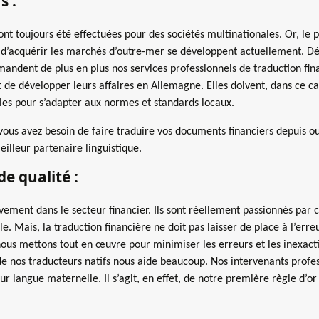
s :
 ont toujours été effectuées pour des sociétés multinationales. Or, 
 d’acquérir les marchés d’outre-mer se développent actuellement. Dés
andent de plus en plus nos services professionnels de traduction fin
t de développer leurs affaires en Allemagne. Elles doivent, dans ce ca
elles pour s’adapter aux normes et standards locaux.
i vous avez besoin de faire traduire vos documents financiers depuis 
illeur partenaire linguistique.
e qualité :
vement dans le secteur financier. Ils sont réellement passionnés par ce 
. Mais, la traduction financière ne doit pas laisser de place à l’err
ous mettons tout en œuvre pour minimiser les erreurs et les inexacti
de nos traducteurs natifs nous aide beaucoup. Nos intervenants profes
r langue maternelle. Il s’agit, en effet, de notre première règle d’or